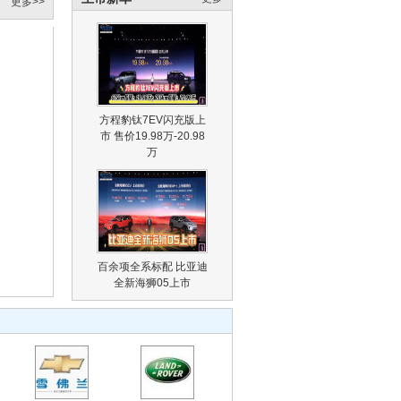
更多>>
方程豹钛7EV闪充版上
市 售价19.98万-20.98
万
百余项全系标配 比亚迪
全新海狮05上市