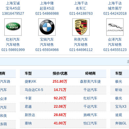
上海宝诚
上海中隆
上海千达
上海千达
宝马4S店
起亚4S店
名车汇
城市展厅
13816479527
021-54866988
021-64188763
021-64242018
红杉汽车
宝辑汽车
和美汽车
众泽汽车
汽车销售
汽车销售
汽车销售
汽车销售
021-59891999
021-65934966
021-64696112
021-64555123
销商
车型
报价/优惠
经销商
车型
汽车路
捷豹XK
251.80万
森那美汽车捷
极光
汽车
马自达CX-5
14.71万
千达汽车
昕动
卡宴
92.20万
红杉汽车
极光
众泽
君越
22.08万
千达汽车
宝马X3
汽车
新胜达
28.68万
旌峰汽车
途观
和美
塞纳
41.00万
怡口汽车
奔驰GL
东萌