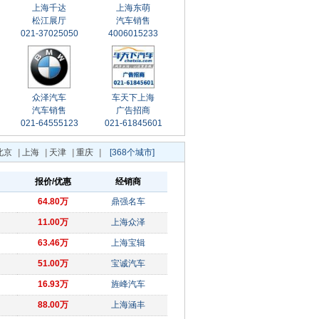
上海千达
上海东萌
松江展厅
汽车销售
021-37025050
4006015233
众泽汽车
车天下上海
汽车销售
广告招商
021-64555123
021-61845601
北京
|
上海
|
天津
|
重庆
|
[368个城市]
报价/优惠
经销商
64.80万
鼎强名车
11.00万
上海众泽
63.46万
上海宝辑
51.00万
宝诚汽车
16.93万
旌峰汽车
88.00万
上海涵丰