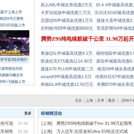
风云A8L申城全系优惠2万元
ID.4 X申城最高优
充版于上海上市
卡罗拉锐放申城优惠三万元
沃尔沃XC60最高优惠
t精灵6号已预售
启源Q05申城现金优惠1万元
捷途大圣申城优惠2.
汉EV闪充版上市
吉利银河E8申城优惠8000元
雷克萨斯NX申城优
腾势Z9S纯电续航破千公里 31.98万起
奥迪Q5L申城最高优惠9.1万
福特锐际申城优惠3.
轮皆可提3轮亦能行
凯迪拉克XT5最高让14.40万
探岳申城最高优惠6.
亚迪智能化街区
捷途X70 PLUS申城优惠二万
领克09申城全系优惠
双旗舰与概念车
smart#3申城最高优惠1.5万
传祺向往S7申城优惠1
 DM-i飞驰版上市
奔驰GLA申城优惠12.50万元
奔腾B70申城全系优
北京
|
上海
|
天津
|
重庆
|
[368个
经销商活动
更多
颜色可选
[上海]
腾势Z9S纯电续航破千km 31.98万起预售
07-30
现车销售
[上海]
万人交车 比亚迪宋Ultra EV给足仪式感
07-30