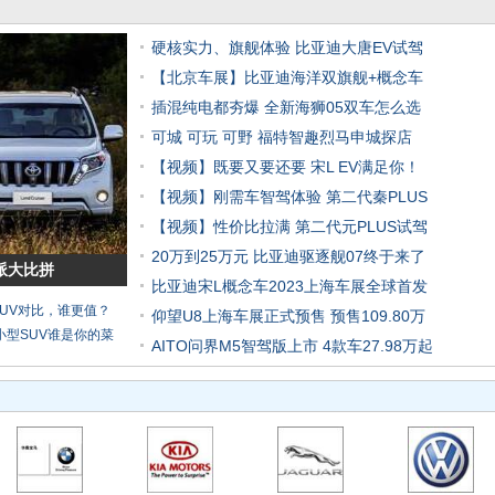
硬核实力、旗舰体验 比亚迪大唐EV试驾
【北京车展】比亚迪海洋双旗舰+概念车
插混纯电都夯爆 全新海狮05双车怎么选
可城 可玩 可野 福特智趣烈马申城探店
【视频】既要又要还要 宋L EV满足你！
【视频】刚需车智驾体验 第二代秦PLUS
【视频】性价比拉满 第二代元PLUS试驾
20万到25万元 比亚迪驱逐舰07终于来了
派大比拼
比亚迪宋L概念车2023上海车展全球首发
SUV对比，谁更值？
仰望U8上海车展正式预售 预售109.80万
小型SUV谁是你的菜
AITO问界M5智驾版上市 4款车27.98万起