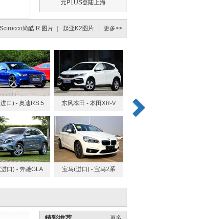
元PLUS登陆上海
Scirocco尚酷 R 图片
|
起亚K2图片
|
更多>>
进口) - 奥迪RS 5
东风本田 - 本田XR-V
进口) - 奔驰GLA
宝马(进口) - 宝马2系
福特(进口) -
精彩推荐
更多