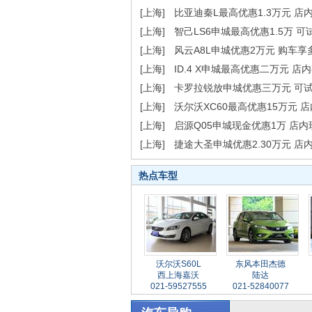
[上海]
比亚迪秦L最高优惠1.3万元 店
[上海]
智己LS6申城最高优惠1.5万 可
[上海]
风云A8L申城优惠2万元 购车享
[上海]
ID.4 X申城最高优惠二万元 店
[上海]
卡罗拉锐放申城优惠三万元 可
[上海]
沃尔沃XC60最高优惠15万元 
[上海]
启源Q05申城现金优惠1万 店
[上海]
捷途大圣申城优惠2.30万元 店
热点车型
沃尔沃S60L
东风本田杰德
西上海嘉沃
陆达
021-59527555
021-52840077