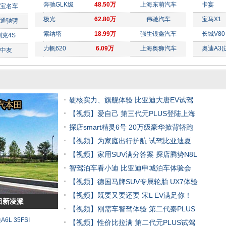
奔驰GLK级
48.50万
上海东萌汽车
卡宴
宝名车
极光
62.80万
伟驰汽车
宝马X1
通驰骋
索纳塔
18.99万
强生银鑫汽车
长城V80
克4S
力帆620
6.09万
上海奥狮汽车
奥迪A3(
中友
硬核实力、旗舰体验 比亚迪大唐EV试驾
【视频】爱自己 第三代元PLUS登陆上海
探店smart精灵6号 20万级豪华掀背轿跑
【视频】为家庭出行护航 试驾比亚迪夏
【视频】家用SUV满分答案 探店腾势N8L
智驾泊车看小迪 比亚迪申城泊车体验会
【视频】德国马牌SUV专属轮胎 UX7体验
【视频】既要又要还要 宋L EV满足你！
田新凌派
【视频】刚需车智驾体验 第二代秦PLUS
L 35FSI
【视频】性价比拉满 第二代元PLUS试驾