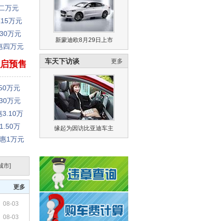
惠二万元
15万元
30万元
新蒙迪欧8月29日上市
惠四万元
车天下访谈
更多
开启预售
50万元
30万元
3.10万
.50万
缘起为因访比亚迪车主
惠1万元
城市]
更多
08-03
08-03