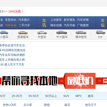
城市>>
[
分站加盟
]
大全
车型对比
汽车图片
上市新车
新车预告
汽车评测
报价
汽车4s店
二手汽车
降价优惠
汽车导购
厂商要闻
条带你走进汽车生活
车4S店降价优惠信息
汽车实车导购评测榜
新车上市预告简介榜
1站 就上车天下汽车
-20万
20-35万
35-50万
50万以上
SUV
MPV
跑车
奔奔LOVE
北斗星
熊猫
路宝
海马王子