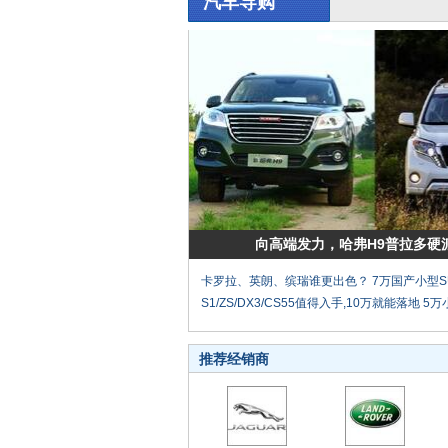
汽车导购
向高端发力，哈弗H9普拉多硬
卡罗拉、英朗、缤瑞谁更出色？
7万国产小型
S1/ZS/DX3/CS55值得入手,10万就能落地
5万
推荐经销商