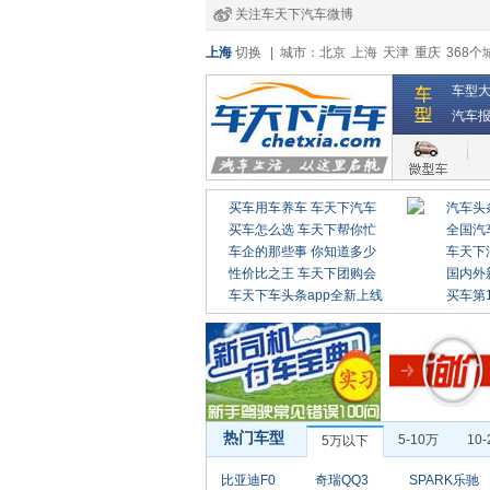
关注车天下汽车微博
上海
切换
|
城市：
北京
上海
天津
重庆
368个
车型
汽车
买车用车养车 车天下汽车
汽车头
买车怎么选 车天下帮你忙
全国汽
车企的那些事 你知道多少
车天下
性价比之王 车天下团购会
国内外
车天下车头条app全新上线
买车第
热门车型
5-10万
10
5万以下
比亚迪F0
奇瑞QQ3
SPARK乐驰