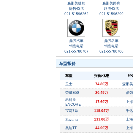
森那美捷豹
森那美路虎
捷豹4S店
路虎4S店
021-51596262
021-51596299
鼎强汽车
鼎强名车
销售电话
销售电话
021-55786707
021-55786706
车型报价
车型
报价/优惠
经
卫士
74.80万
森那美
荣威E50
20.49万
鼎强
昂科拉
17.69万
上海
ENCORE
宝马7系
115.04万
千达
133.00万
上海
Savana
奥迪TT
44.00万
上海