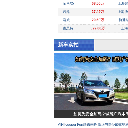
宝马X5
68.50万
上海智
君越
27.49万
上海协
君威
20.69万
协通别
古思特
399.00万
上海
新车实拍
如何为安全加码？试驾广汽本
MINI cooper Fun静态体验
豪华与享受试驾奥迪A6