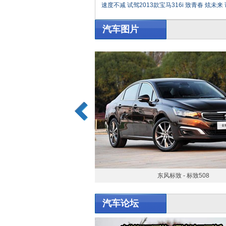
速度不减 试驾2013款宝马316i
致青春 炫未来 试
汽车图片
东风标致 - 标致508
汽车论坛