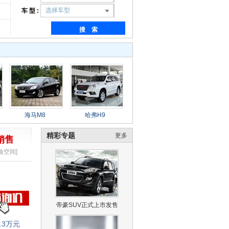
选择车型
车 型 :
搜 索
海马M8
哈弗H9
精彩专题
更多
销售
验空间]
帝豪SUV正式上市发售
.3万元