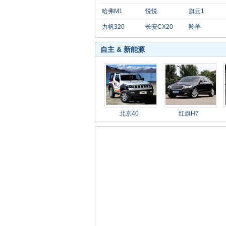
哈弗M1
悦悦
旗云1
力帆320
长安CX20
羚羊
自主 & 新能源
北京40
红旗H7