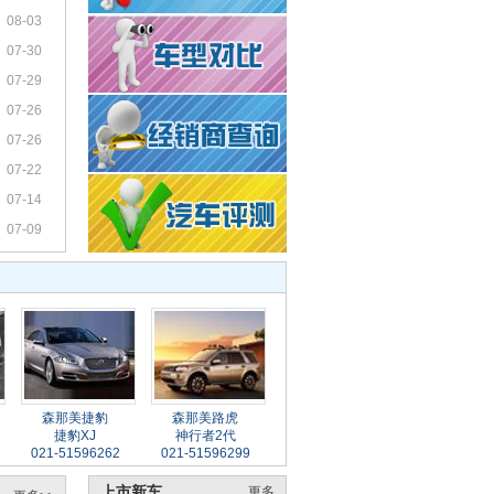
08-03
07-30
07-29
07-26
07-26
07-22
07-14
07-09
森那美捷豹
森那美路虎
捷豹XJ
神行者2代
021-51596262
021-51596299
上市新车
更多