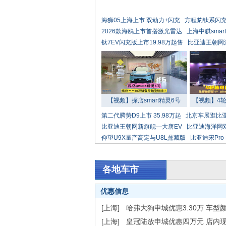
海狮05上海上市 双动力+闪充
方程豹钛系闪
2026款海鸥上市首搭激光雷达
上海中骐smar
钛7EV闪充版上市19.98万起售
比亚迪王朝网
【视频】探店smart精灵6号
【视频】4
第二代腾势D9上市 35.98万起
北京车展逛比
比亚迪王朝网新旗舰—大唐EV
比亚迪海洋网
仰望U9X量产高定与U8L鼎藏版
比亚迪宋Pro
各地车市
优惠信息
[上海]
哈弗大狗申城优惠3.30万 车型
[上海]
皇冠陆放申城优惠四万元 店内