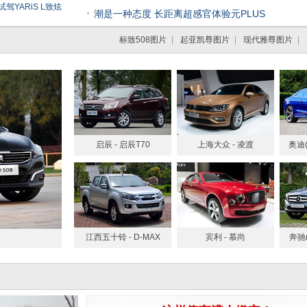
驾YARiS L致炫
潮是一种态度 长距离超感官体验元PLUS
标致508图片
|
起亚凯尊图片
|
现代雅尊图片
|
启辰 - 启辰T70
上海大众 - 凌渡
奥迪(
江西五十铃 - D-MAX
宾利 - 慕尚
奔驰(