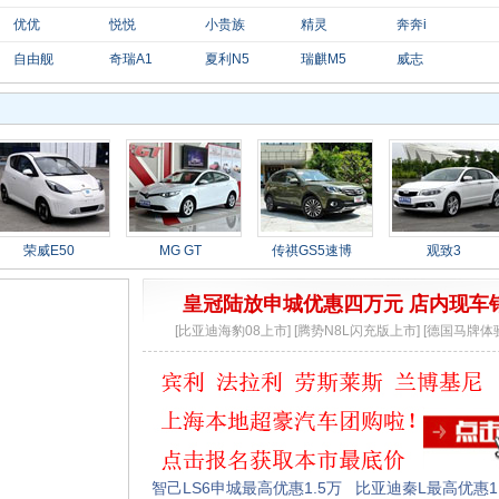
优优
悦悦
小贵族
精灵
奔奔i
自由舰
奇瑞A1
夏利N5
瑞麒M5
威志
荣威E50
MG GT
传祺GS5速博
观致3
皇冠陆放申城优惠四万元 店内现车
[比亚迪海豹08上市]
[腾势N8L闪充版上市]
[德国马牌体
智己LS6申城最高优惠1.5万
比亚迪秦L最高优惠1