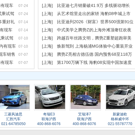
内有现车
[上海]
比亚迪七月销量破41.9万 多线驱动增长
07-24
试乘试驾
[上海]
从艺术馆里走出的家轿 海豹08申城上市
07-24
多重好礼
[上海]
比亚迪列2026《财富》世界500强第91位
07-14
内有现车
[上海]
中式美学之腾势Z的上海外滩顶奢狂欢夜
07-14
试乘试驾
[上海]
跨越百年丝路文明，腾势Z重塑超跑审美
07-10
店内有现车
[上海]
焕新驾到 上海杨浦MG体验中心重装开业
07-10
内现车销售
[上海]
腾势Z亮相古德伍德 国内预售68至118万
07-07
内有现车
[上海]
第1700万辆下线 海豹08实现中国加速度
07-07
三菱风迪思
奇瑞E3
艾瑞泽7
新蒙迪欧
汇胜汽车
联海沪西
联海沪西
格林威中环
021-64785050
400-868-6076
400-868-6076
021-55787770