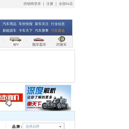
经销商登录
|
注册
|
全国4s店
汽车用品
车价快报
新车关注
行业信息
新能源车
卡车天下
汽车赛事
汽车展会
选择品牌
品 牌 :