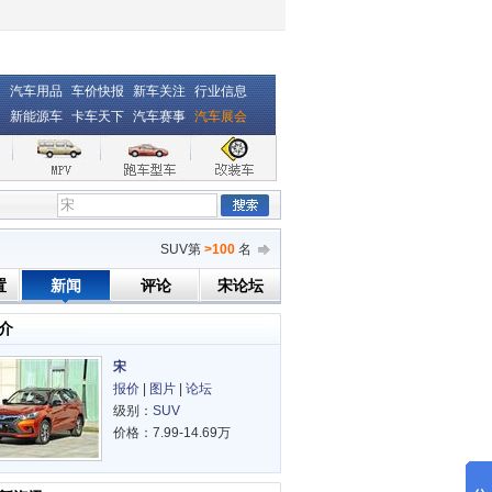
汽车用品
车价快报
新车关注
行业信息
新能源车
卡车天下
汽车赛事
汽车展会
SUV
第
>100
名
置
新闻
评论
宋论坛
介
宋
报价
|
图片
|
论坛
级别：
SUV
价格：7.99-14.69万