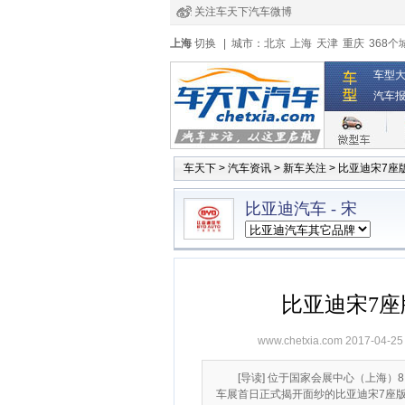
关注车天下汽车微博
经销商登录
|
注册
|
全国4s店
上海
切换
|
城市：
北京
上海
天津
重庆
368个
车型
汽车
车天下
>
汽车资讯
>
新车关注
>
比亚迪宋7座
比亚迪汽车
-
宋
比亚迪宋7座
www.chetxia.com
2017-04-25
[导读] 位于国家会展中心（上海）
车展首日正式揭开面纱的比亚迪宋7座