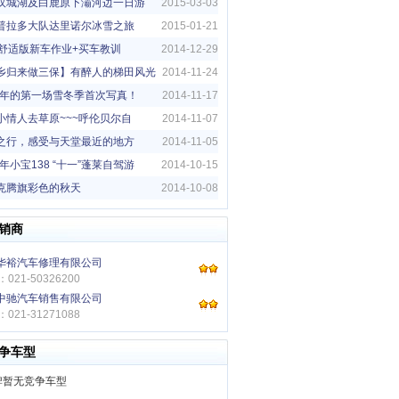
亲子旅行
汉城湖及白鹿原下灞河边一日游
2015-03-03
普拉多大队达里诺尔冰雪之旅
2015-01-21
5G舒适版新车作业+买车教训
2014-12-29
乡归来做三保】有醉人的梯田风光
2014-11-24
14年的第一场雪冬季首次写真！
2014-11-17
小情人去草原~~~呼伦贝尔自
2014-11-07
！！
之行，感受与天堂最近的地方
2014-11-05
4年小宝138 “十一”蓬莱自驾游
2014-10-15
克腾旗彩色的秋天
2014-10-08
销商
华裕汽车修理有限公司
021-50326200
中驰汽车销售有限公司
021-31271088
争车型
牌暂无竞争车型