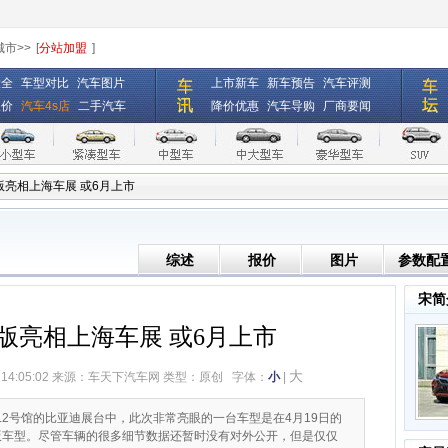
城市>>
[
分站加盟
]
大全
车型对比
汽车图片
上市新车
新车预告
汽车评测
报价
汽车4s店
二手汽车
降价优惠
汽车导购
厂商要闻
版亮相上海车展 或6月上市
综述
报价
图片
参数配
宋简
版亮相上海车展 或6月上市
大
 14:05:02 来源：
车天下汽车网
类型：原创
字体：
小
|
8.2号馆的比亚迪展台中，此次非常亮眼的一台车型是在4月19日的
版车型。尽管车辆的很多细节数据还暂时没有对外公开，但是仅仅