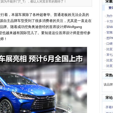
宋最
（因为不能开门T_T），都让人对其非常的期待了！
资
进行着，本届车展除了各种超奢华、普通老板姓无法企及的
·
为什
源自主品牌车型受到了很多消费者的关注，尤其是一直走在
·
十万
牌。随着成功挖角奥迪曾经的首席设计师Wolfgang
·
宋M
新车型也越来越有国际范儿了。要知道这位首席设计师是曾经参
·
官降
·
想P
计师！
·
口碑
·
比亚
·
宋七
·
比亚
·
比亚迪
宋热
该品牌
宋论
·
开着