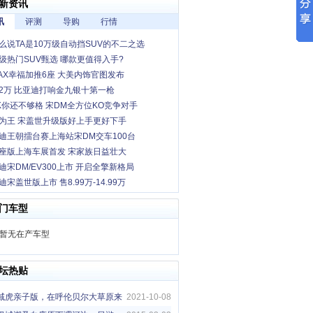
新资讯
讯
评测
导购
行情
么说TA是10万级自动挡SUV的不二之选
级热门SUV甄选 哪款更值得入手?
AX幸福加推6座 大美内饰官图发布
2万 比亚迪打响金九银十第一枪
K你还不够格 宋DM全方位KO竞争对手
为王 宋盖世升级版好上手更好下手
迪王朝擂台赛上海站宋DM交车100台
座版上海车展首发 宋家族日益壮大
迪宋DM/EV300上市 开启全擎新格局
宋盖世版上市 售8.99万-14.99万
门车型
暂无在产车型
坛
热贴
域虎亲子版，在呼伦贝尔大草原来
2021-10-08