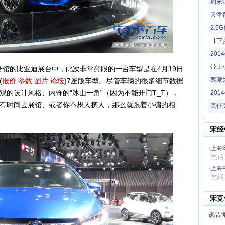
一场
·
周末
·
天津
·
2.
·
【下
哦
·
20
·
带上
馆的比亚迪展台中，此次非常亮眼的一台车型是在4月19日
驾！
·
西藏
(
报价
参数
图片
论坛
)7座版车型。尽管车辆的很多细节数据
的设计风格、内饰的“冰山一角”（因为不能开门T_T），
·
201
有时间去展馆、或者你不想人挤人，那么就跟着小编的相
·
克什
宋经
·
上海
电话：
·
上海
电话：
宋竞
该品