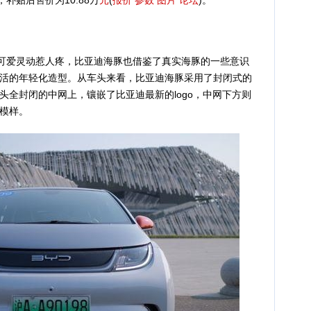
补贴后售价为10.88万
元
(
报价
参数
图片
论坛
)。
可爱灵动惹人疼，比亚迪海豚也借鉴了真实海豚的一些意识
活的年轻化造型。从车头来看，比亚迪海豚采用了封闭式的
头全封闭的中网上，镶嵌了比亚迪最新的logo，中网下方则
模样。