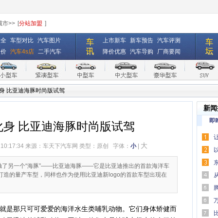
城市>>
[
分站加盟
]
大全
车型对比
汽车图片
上市新车
新车预告
汽车评测
报价
汽车4s店
二手汽车
降价优惠
汽车导购
厂商要闻
身 比亚迪海豚时尚版试驾
新闻
即
化身 比亚迪海豚时尚版试驾
大
 10:17:34 来源：
车天下汽车网
类型：原创
字体：
小
|
口碑
接触了另一个“海豚”——比亚迪海豚——它是比亚迪推出的首款海洋车
0打造的量产车型，同样也作为使用比亚迪新logo的首款车型出现在
何为“
助驾驶
是那只可可爱爱的海洋水生类哺乳动物。它们身体矫健而