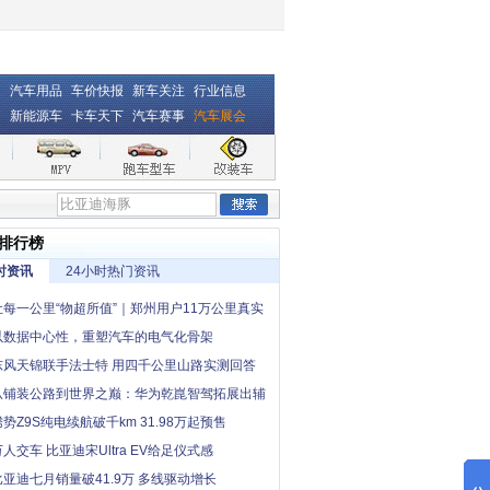
汽车用品
车价快报
新车关注
行业信息
新能源车
卡车天下
汽车赛事
汽车展会
排行榜
时资讯
24小时热门资讯
让每一公里“物超所值”｜郑州用户11万公里真实
，卡文小卡撑起一个家
以数据中心性，重塑汽车的电气化骨架
东风天锦联手法士特 用四千公里山路实测回答
中卡创富优解”
从铺装公路到世界之巅：华为乾崑智驾拓展出辅
“最后一公里”
腾势Z9S纯电续航破千km 31.98万起预售
万人交车 比亚迪宋Ultra EV给足仪式感
比亚迪七月销量破41.9万 多线驱动增长