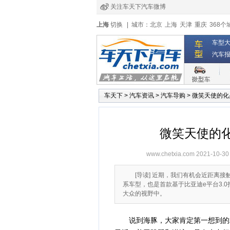
关注车天下汽车微博
经销商登录
|
注册
|
全国4s店
上海
切换
|
城市：
北京
上海
天津
重庆
368个
车型
汽车
车天下
>
汽车资讯
>
汽车导购
>
微笑天使的化
微笑天使的
www.chetxia.com
2021-10-30
[导读] 近期，我们有机会近距离
系车型，也是首款基于比亚迪e平台3.
大众的视野中。
说到海豚，大家肯定第一想到的就