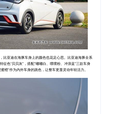
比亚迪在海豚车身上的颜色也花足心思。比亚迪海豚全系
征色“贝贝灰”，搭配“嘟嘟白、噗噗粉、冲浪蓝”三款车身
蜜蜜橙”作为内外车身的跳色，让整车更显灵动年轻活力。