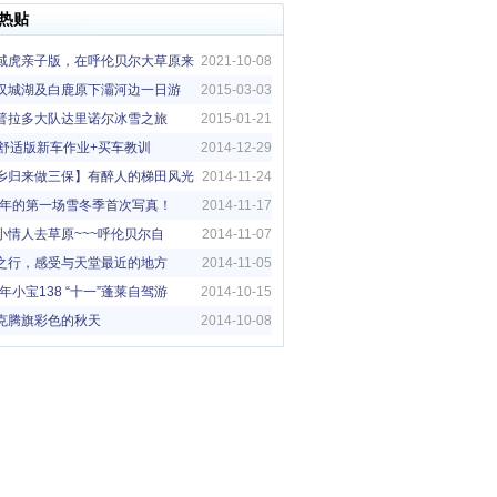
热贴
域虎亲子版，在呼伦贝尔大草原来
2021-10-08
亲子旅行
汉城湖及白鹿原下灞河边一日游
2015-03-03
普拉多大队达里诺尔冰雪之旅
2015-01-21
5G舒适版新车作业+买车教训
2014-12-29
乡归来做三保】有醉人的梯田风光
2014-11-24
14年的第一场雪冬季首次写真！
2014-11-17
小情人去草原~~~呼伦贝尔自
2014-11-07
！！
之行，感受与天堂最近的地方
2014-11-05
4年小宝138 “十一”蓬莱自驾游
2014-10-15
克腾旗彩色的秋天
2014-10-08