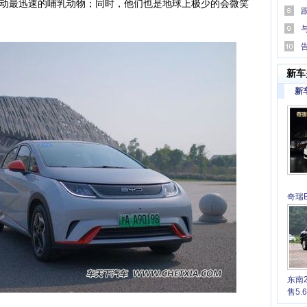
动最迅速的哺乳动物；同时，他们也是地球上极少的会微笑
易行
傅跨
大版
新车
新
奇瑞E
6.7
东南
售5.