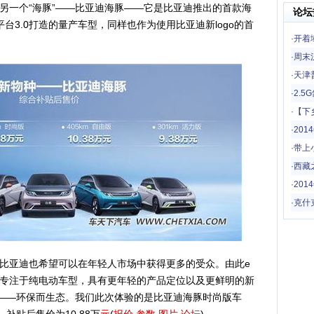
一个“海豚”——比亚迪海豚——它是比亚迪推出的首款海
论坛
台3.0打造的量产车型，同样也作为使用比亚迪新logo的首
·
开着
一场
·
周末
·
天津
·
2.
·
【下
哦
·
20
·
带上
驾！
·
西藏
·
201
·
克什
亚迪也希望可以在年轻人市场中获得更多的受众。由此e
专注于纯电动车型，具有更年轻的产品定位以及更鲜明的新
称——环保而生态。我们此次体验的是比亚迪海豚时尚版车