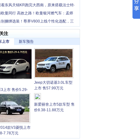
跟着东风天锦KR跑完大西南，原来搭载法士特·
这么香！
与欧曼同行 高效之路！欧曼银河燃气车：孟师
省长途干线增收利器
告别捆绑选装！尊界V800上线个性化选配，三
本覆盖多元需求
关注
车上市
新车预告
Jeep大切诺基3.0L车型
上市 售57.99万元
3上市 售价5.29-
9万元
新爱丽舍上市5款车型 售
价8.38-11.88万元
2014款V3菱悦上市
68-7.78万元