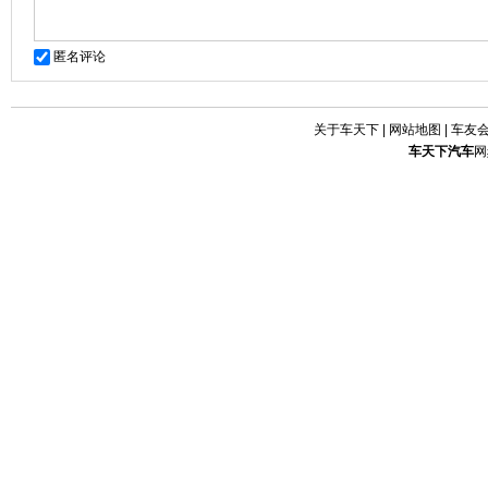
匿名评论
关于车天下
|
网站地图
|
车友
车天下
汽车
网