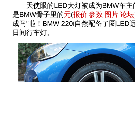
天使眼的LED大灯被成为BMW车主的
是BMW骨子里的
元
(
报价
参数
图片
论坛
成马"啦！BMW 220i自然配备了圈LED
日间行车灯。