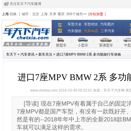
关注车天下汽车微博
经销商登录
|
注册
|
全国4s店
上海
切换
|
城市：
北京
上海
天津
重庆
368个城市>>
[
分站加盟
]
车型大全
车型对比
汽车图片
汽车报价
汽车4s店
二手汽车
车天下
>
汽车资讯
>
新车关注
>
进口7座MPV BMW 2系 多功能旅行车体验
进口7座MPV BMW 2系 多
www.chetxia.com
2018-10-30 09:25:01 来源：
车天下汽车网
类
[导读] 现在7座MPV有着属于自己的固
7座MPV都是国产车型，有没有一款既好开
然是有的--2018年年中上市的全新2018款B
车就可以满足这样的需求。