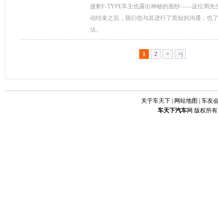
捷豹F-TYPE车主也露出神秘的面纱——这位周先
动结束之后，我们也与其进行了简短的沟通，也了解
法。
1
2
>
>|
关于车天下
|
网站地图
|
车友
车天下
汽车
网 版权所有 