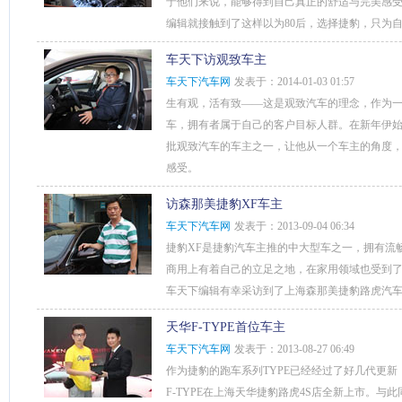
于他们来说，能够得到自己真正的舒适与完美感
编辑就接触到了这样以为80后，选择捷豹，只为
车天下访观致车主
车天下汽车网
发表于：2014-01-03 01:57
生有观，活有致——这是观致汽车的理念，作为
车，拥有者属于自己的客户目标人群。在新年伊
批观致汽车的车主之一，让他从一个车主的角度，
感受。
访森那美捷豹XF车主
车天下汽车网
发表于：2013-09-04 06:34
捷豹XF是捷豹汽车主推的中大型车之一，拥有流
商用上有着自己的立足之地，在家用领域也受到
车天下编辑有幸采访到了上海森那美捷豹路虎汽车
天华F-TYPE首位车主
车天下汽车网
发表于：2013-08-27 06:49
作为捷豹的跑车系列TYPE已经经过了好几代更新，
F-TYPE在上海天华捷豹路虎4S店全新上市。与