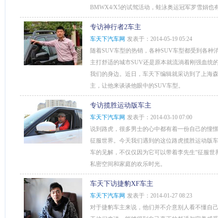
BMWX4/X5的试驾活动，蛙泳奥运冠军罗雪娟也
专访神行者2车主
车天下汽车网
发表于：2014-05-19 05:24
随着SUV车型的热销，各种SUV车型都受到各
主打舒适的城市SUV还是原本就流淌着刚强血统
我们的身边。近日，车天下编辑就采访到了上海森
主，让他来谈谈他眼中的SUV车型。
专访揽胜运动版车主
车天下汽车网
发表于：2014-03-10 07:00
说到路虎，很多男士的心中都有着一份自己的憧憬
征服世界。今天我们遇到的这位路虎揽胜运动版
车的见解，不仅仅因为它可以带着李先生“征服世
私密空间和家庭的欢乐时光。
车天下访捷豹XF车主
车天下汽车网
发表于：2014-01-27 08:23
对于捷豹车主来说，他们并不介意别人看不懂自