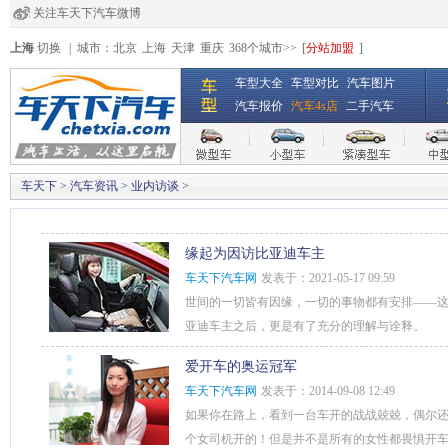
关注车天下汽车微博
经销商登录
|
注册
|
全国4s店
上海
切换
|
城市：
北京
上海
天津
重庆
368个城市>>
[
分站加盟
]
车型大全
车型对比
汽车图片
汽车报价
汽车4s店
二手汽车
车天下
>
汽车资讯
>
业内访谈
>
缘起为因访比亚迪车主
车天下汽车网
发表于：2021-05-17 09:59
世间的一切皆有因缘，一切的事物都有安排——这
亚迪车主之后，更是有了充分的理解与诠释。
爱开车的奥运冠军
车天下汽车网
发表于：2014-09-08 12:49
如果你在路上，看到一台车开的战战兢兢，偶尔
个女司机开的！但是并不是所有的女性都畏惧开