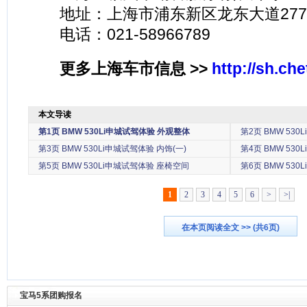
地址：上海市浦东新区龙东大道277
电话：021-58966789
更多上海车市信息 >>
http://sh.ch
本文导读
第1页
BMW 530Li申城试驾体验 外观整体
第2页
BMW 53
第3页
BMW 530Li申城试驾体验 内饰(一)
第4页
BMW 530
第5页
BMW 530Li申城试驾体验 座椅空间
第6页
BMW 53
1
2
3
4
5
6
>
>|
在本页阅读全文 >> (共6页)
宝马5系团购报名