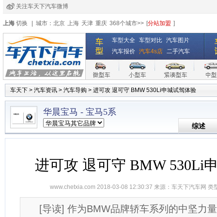
关注车天下汽车微博
经销商登录
|
注册
|
全国4s店
上海
切换
|
城市：
北京
上海
天津
重庆
368个城市>>
[
分站加盟
]
车型大全
车型对比
汽车图片
汽车报价
汽车4s店
二手汽车
车天下
>
汽车资讯
>
汽车导购
>
进可攻 退可守 BMW 530Li申城试驾体验
华晨宝马
-
宝马5系
综述
进可攻 退可守 BMW 530L
www.chetxia.com
2018-03-08 12:30:37 来源：
车天下汽车网
类
[导读] 作为BMW品牌轿车系列的中坚力量