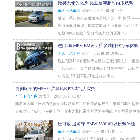
微笑天使的化身 比亚迪海豚时尚版试驾
车天下汽车网
发表于：2021-10-30 10:17
近期，我们有机会近距离接触了另一个“海豚”—
款海洋车系车型，也是首款基于比亚迪e平台3.0
迪新logo的首款车型出现在大众的视野中。
进口7座MPV BMW 2系 多功能旅行车体验
车天下汽车网
发表于：2018-10-30 09:25
现在7座MPV有着属于自己的固定消费人群，但是
一款既好开、又全进口的呢？自然是有的--2018年年
功能旅行车就可以满足这样的需求。
更偏家用的MPV江淮瑞风R3申城到店实拍
车天下汽车网
发表于：2018-05-17 03:07
随着国内车市逐渐的稳步发展以及国家二胎政策的放开后，家庭用车的趋势
目标对准了6座、7座的车型，其中尤其以乘坐舒适为主的MPV车型受到更
进可攻 退可守 BMW 530Li申城试驾体验
车天下汽车网
发表于：2018-03-08 12:30
作为BMW品牌轿车系列的中坚力量，BMW 5系