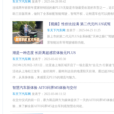
车天下汽车网
发表于：2025-04-28 09:42
连续两年斩获年度家轿销冠的秦PLUS无疑是市场最受欢迎的车型之一，近日
助三目版而来，做到了全系标配智能驾驶，智驾平权，让刚需车也可以拥有
【视频】性价比拉满 第二代元PLUS试驾
车天下汽车网
发表于：2025-04-25 11:25
新上市的第二代元PLUS全系标配”天神之眼C”
景智能泊车等驾驶辅助功能。
潮是一种态度 长距离超感官体验元PLUS
车天下汽车网
发表于：2023-03-02 05:30
2023年2月28日-3月1日，比亚迪上海区域开启了一场主题为“合元力 行新途
活动从上海松江发车，途径湖州，最终到达目的地溧阳天目湖。通过超200公
伴，从亲身体验，来感受元PLUS的潮流与魅力。
智慧汽车新体验 AITO问界M5体验与交付
车天下汽车网
发表于：2022-03-06 11:32
在交付仪式的前一日，赛力斯品牌方为媒体提供了一天的AITO问界M5体
验，来了解全新AITO问界M5这台车到底智慧在何处。