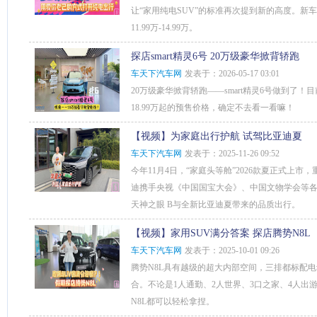
让“家用纯电SUV”的标准再次提到新的高度。新
11.99万-14.99万。
探店smart精灵6号 20万级豪华掀背轿跑
车天下汽车网
发表于：2026-05-17 03:01
20万级豪华掀背轿跑——smart精灵6号做到了！
18.99万起的预售价格，确定不去看一看嘛！
【视频】为家庭出行护航 试驾比亚迪夏
车天下汽车网
发表于：2025-11-26 09:52
今年11月4日，“家庭头等舱”2026款夏正式上市
迪携手央视《中国国宝大会》、中国文物学会等各
天神之眼 B与全新比亚迪夏带来的品质出行。
【视频】家用SUV满分答案 探店腾势N8L
车天下汽车网
发表于：2025-10-01 09:26
腾势N8L具有越级的超大内部空间，三排都标配电
合。不论是1人通勤、2人世界、3口之家、4人出
N8L都可以轻松拿捏。