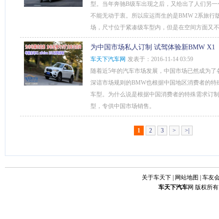
型。当年奔驰B级车出现之后，又给出了人们另一
不能无动于衷。所以应运而生的是BMW 2系旅
场，尺寸位于紧凑级车型内，但是在空间方面又不
为中国市场私人订制 试驾体验新BMW X1
车天下汽车网
发表于：2016-11-14 03:59
随着近5年的汽车市场发展，中国市场已然成为了
深谙市场规则的BMW也根据中国地区消费者的特殊
车型。为什么说是根据中国消费者的特殊需求订制
型，专供中国市场销售。
1
2
3
>
>|
关于车天下
|
网站地图
|
车友
车天下
汽车
网 版权所有 