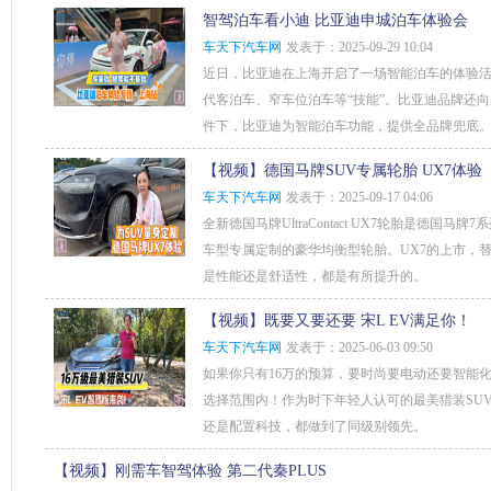
智驾泊车看小迪 比亚迪申城泊车体验会
车天下汽车网
发表于：2025-09-29 10:04
近日，比亚迪在上海开启了一场智能泊车的体验活
代客泊车、窄车位泊车等“技能”。比亚迪品牌还
件下，比亚迪为智能泊车功能，提供全品牌兜底
【视频】德国马牌SUV专属轮胎 UX7体验
车天下汽车网
发表于：2025-09-17 04:06
全新德国马牌UltraContact UX7轮胎是德国
车型专属定制的豪华均衡型轮胎。UX7的上市，替换
是性能还是舒适性，都是有所提升的。
【视频】既要又要还要 宋L EV满足你！
车天下汽车网
发表于：2025-06-03 09:50
如果你只有16万的预算，要时尚要电动还要智能化
选择范围内！作为时下年轻人认可的最美猎装SUV
还是配置科技，都做到了同级别领先。
【视频】刚需车智驾体验 第二代秦PLUS