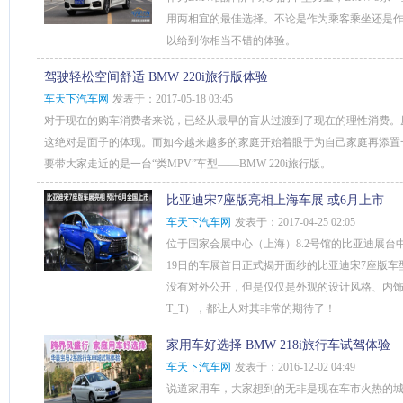
用两相宜的最佳选择。不论是作为乘客乘坐还是作
以给到你相当不错的体验。
驾驶轻松空间舒适 BMW 220i旅行版体验
车天下汽车网
发表于：2017-05-18 03:45
对于现在的购车消费者来说，已经从最早的盲从过渡到了现在的理性消费。
这绝对是面子的体现。而如今越来越多的家庭开始着眼于为自己家庭再添置
要带大家走近的是一台“类MPV”车型——BMW 220i旅行版。
比亚迪宋7座版亮相上海车展 或6月上市
车天下汽车网
发表于：2017-04-25 02:05
位于国家会展中心（上海）8.2号馆的比亚迪展台
19日的车展首日正式揭开面纱的比亚迪宋7座版
没有对外公开，但是仅仅是外观的设计风格、内饰
T_T），都让人对其非常的期待了！
家用车好选择 BMW 218i旅行车试驾体验
车天下汽车网
发表于：2016-12-02 04:49
说道家用车，大家想到的无非是现在车市火热的城