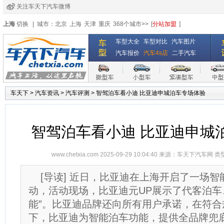
关注车天下汽车微博
经销商登录
|
注册
|
全国4s店
上海
切换
|
城市：
北京
上海
天津
重庆
368个城市>>
[
分站加盟
]
车型大全
车型对比
汽车图片
汽车报价
汽车4s店
二手汽车
车天下
>
汽车资讯
>
汽车评测
>
智驾泊车看小迪 比亚迪申城泊车专场体验
智驾泊车看小迪 比亚迪申城
www.chetxia.com
2025-09-29 10:04:40 来源：
车天下汽车网
类
[导读] 近日，比亚迪在上海开启了一场
动，活动现场，比亚迪元UP展示了代客泊车
能”。比亚迪品牌还向所有用户承诺，在符合
下，比亚迪为智能泊车功能，提供全品牌兜