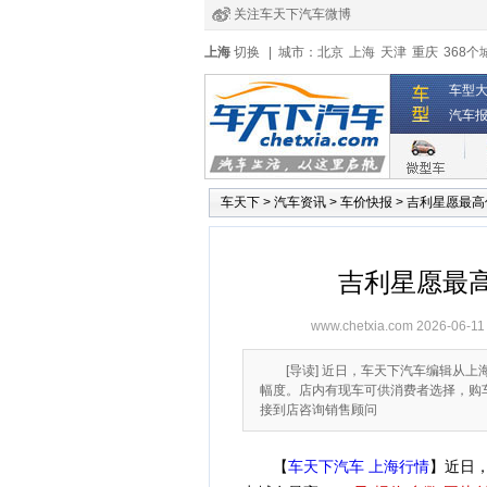
关注车天下汽车微博
经销商登录
|
注册
|
全国4s店
上海
切换
|
城市：
北京
上海
天津
重庆
368个
车型
汽车
车天下
>
汽车资讯
>
车价快报
>
吉利星愿最高优
吉利星愿最高
www.chetxia.com
2026-06-11
[导读] 近日，车天下汽车编辑从上
幅度。店内有现车可供消费者选择，购车
接到店咨询销售顾问
【
车天下汽车 上海行情
】近日