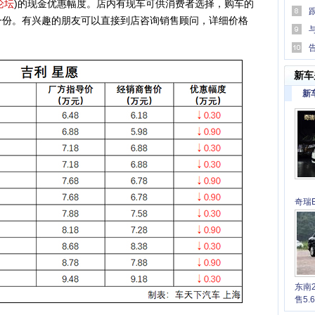
论坛
)的现金优惠幅度。店内有现车可供消费者选择，购车的
包一份。有兴趣的朋友可以直接到店咨询销售顾问，详细价格
易行
傅跨
大版
新车
新
奇瑞E
6.7
东南
售5.