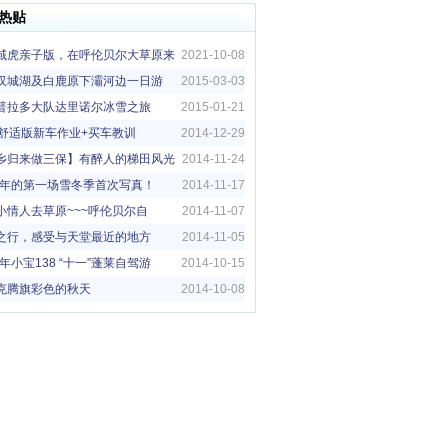
热贴
域虎亲子版，在呼伦贝尔大草原来
2021-10-08
亲子旅行
汉城湖及白鹿原下灞河边一日游
2015-03-03
普拉多大队达里诺尔冰雪之旅
2015-01-21
5G舒适版新车作业+买车教训
2014-12-29
乡归来做三保】有醉人的梯田风光
2014-11-24
14年的第一场雪冬季首次写真！
2014-11-17
小情人去草原~~~呼伦贝尔自
2014-11-07
！！
之行，感受与天堂最近的地方
2014-11-05
4年小宝138 “十一”蓬莱自驾游
2014-10-15
克腾旗彩色的秋天
2014-10-08