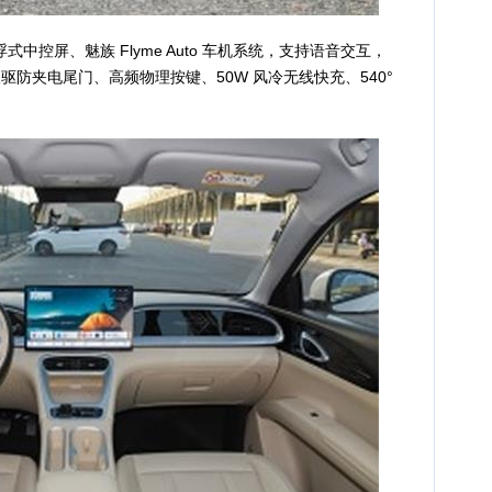
中控屏、魅族 Flyme Auto 车机系统，支持语音交互，
驱防夹电尾门、高频物理按键、50W 风冷无线快充、540°