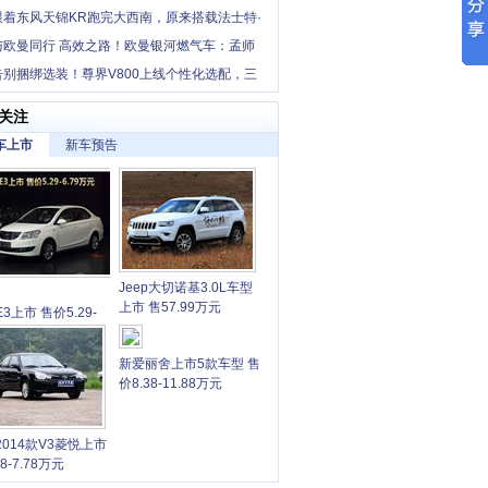
跟着东风天锦KR跑完大西南，原来搭载法士特·
这么香！
与欧曼同行 高效之路！欧曼银河燃气车：孟师
省长途干线增收利器
告别捆绑选装！尊界V800上线个性化选配，三
本覆盖多元需求
关注
车上市
新车预告
Jeep大切诺基3.0L车型
上市 售57.99万元
3上市 售价5.29-
9万元
新爱丽舍上市5款车型 售
价8.38-11.88万元
2014款V3菱悦上市
68-7.78万元