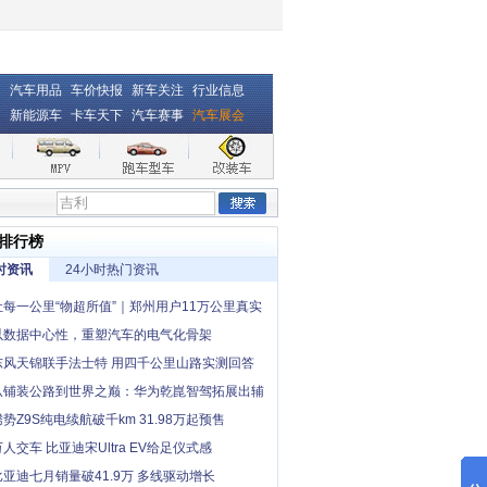
汽车用品
车价快报
新车关注
行业信息
新能源车
卡车天下
汽车赛事
汽车展会
排行榜
时资讯
24小时热门资讯
让每一公里“物超所值”｜郑州用户11万公里真实
，卡文小卡撑起一个家
以数据中心性，重塑汽车的电气化骨架
东风天锦联手法士特 用四千公里山路实测回答
中卡创富优解”
从铺装公路到世界之巅：华为乾崑智驾拓展出辅
“最后一公里”
腾势Z9S纯电续航破千km 31.98万起预售
万人交车 比亚迪宋Ultra EV给足仪式感
比亚迪七月销量破41.9万 多线驱动增长