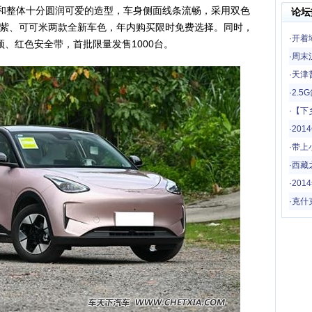
和整体十分圆润可爱的造型，车身侧面线条流畅，采用双色
论坛
紫、可可米两款全新车色，年内购买限时免费选择。同时，
·
开着
顶、红色安全带，首批限量发售1000台。
一场
·
周末
·
天津
·
2.
·
【下
哦
·
20
·
带上
驾！
·
西藏
·
201
·
克什