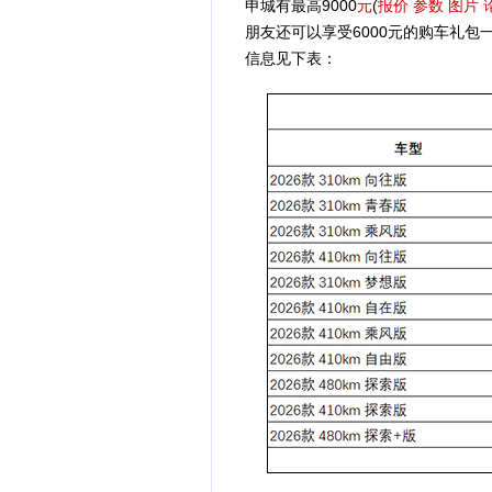
申城有最高9000
元
(
报价
参数
图片
朋友还可以享受6000元的购车礼
信息见下表：