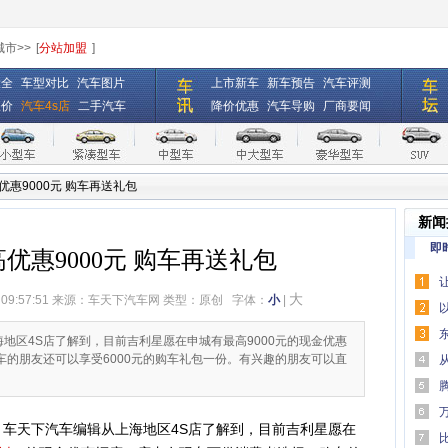
城市>>
[
分站加盟
]
大全
车型对比
汽车图片
上市新车
新车预告
汽车评测
报价
汽车4s店
二手汽车
降价优惠
汽车导购
厂商要闻
惠9000元 购车再送礼包
新闻
即
优惠9000元 购车再送礼包
大
 09:57:51 来源：
车天下汽车网
类型：原创
字体：
小
|
口碑
海地区4S店了解到，目前吉利星愿在申城有最高9000元的现金优惠
的朋友还可以享受6000元的购车礼包一份。有兴趣的朋友可以直
何为“
助驾驶
，车天下汽车编辑从上海地区4S店了解到，目前吉利星愿在