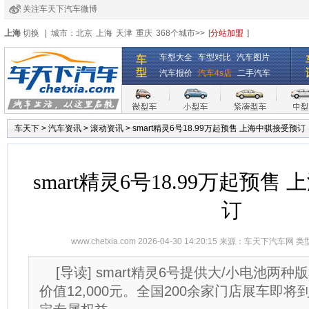
关注车天下汽车微博
经销商登录
|
注册
|
全国4s店
上海
切换
|
城市：
北京
上海
天津
重庆
368个城市>>
[
分站加盟
]
车型大全
车型对比
汽车图片
汽车报价
汽车4s店
二手汽车
车天下
>
汽车资讯
>
滚动资讯
>
smart精灵6号18.99万起预售 上海中骐接受预订
smart精灵6号18.99万起预售
订
www.chetxia.com
2026-04-30 14:20:15 来源：
车天下汽车网
类
[导读] smart精灵6号提供大/小电池两
价值12,000元。全国200余家门店展车即