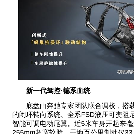
新一代驾控·德系血统
底盘由奔驰专家团队联合调校，搭载
的闭环转向系统、全系FSD液压可变阻
智能可调电动尾翼。近5米车身开起来毫
255mm超宽轮胎，干地百公里制动仅33