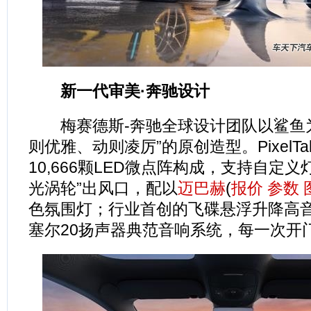
新一代审美·奔驰设计
梅赛德斯-奔驰全球设计团队以鲨鱼为
则优雅、动则凌厉”的原创造型。PixelT
10,666颗LED微点阵构成，支持自定
光涡轮”出风口，配以
迈巴赫
(
报价
参数
色氛围灯；行业首创的飞碟悬浮升降高
塞尔20扬声器典范音响系统，每一次开