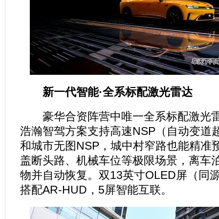
新一代智能·全系标配激光雷达
豪华合资阵营中唯一全系标配激光雷
浩瀚智驾方案支持高速NSP（自动变道
和城市无图NSP，城中村窄路也能精准
盖断头路、机械车位等极限场景，离车
物并自动恢复。双13英寸OLED屏（同源iP
搭配AR-HUD，5屏智能互联。