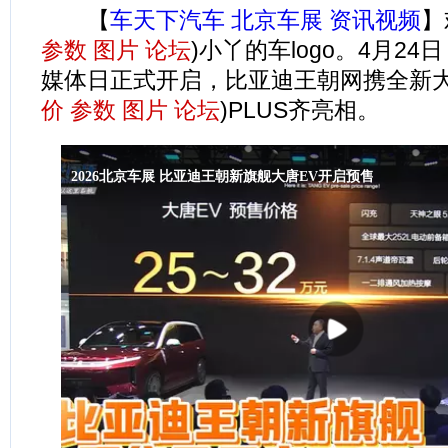
【
车天下汽车 北京车展 资讯视频
】
参数
图片
论坛
)小丫的车logo。4月24
媒体日正式开启，比亚迪王朝网携全新
价
参数
图片
论坛
)PLUS齐亮相。