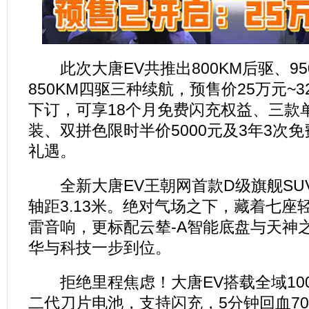
此次大唐EV共推出800KM后驱、95
850KM四驱三种续航，预售价25万元~
下订，可享18个月免费闪充权益、三款
装、双拼色限时半价5000元及3年3次
礼遇。
全新大唐EV王朝网首款D级旗舰SUV，
轴距3.13米。绝对气场之下，藏着七座
雷音响，更标配云辇-A智能底盘与天神
华与科技一步到位。
拒绝里程焦虑！大唐EV搭载全域100
二代刀片电池，支持闪充，5分钟回血70