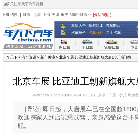
关注车天下汽车微博
经销商登录
|
注册
|
全国4s店
上海
切换
|
城市：
北京
上海
天津
重庆
368个城市>>
[
分站加盟
]
车型大全
车型对比
汽车图片
汽车报价
汽车4s店
二手汽车
车天下
>
汽车资讯
>
新车关注
>
北京车展 比亚迪王朝新旗舰大唐EV开启预售
北京车展 比亚迪王朝新旗舰大
www.chetxia.com
2026-04-24 19:30:51 来源：
车天下汽车网
类
[导读] 即日起，大唐展车已在全国超180
欢迎携家人到店试乘试驾，亲身感受这台不
舰。