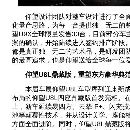
仰望设计团队对整车设计进行了全面
化量产思路，为每一台提供独一无二的
望U9X全球限量发售30台，目前部分车
案的确认，开始陆续进入签约排产阶段。
都是真正独一无二的艺术品，是研发团
的最高追求，也是仰望送给全球每一位
仰望U8L鼎藏版，重塑东方豪华典
本届车展仰望U8L车型序列迎来新成
布局的仰望U8L四座鼎藏版首发亮相。在
上，新车延续易四方、云辇-P+、闪充
池等颠覆性技术，并从设计美学、座舱
方面全面进阶。同时，仰望U8L鼎藏版