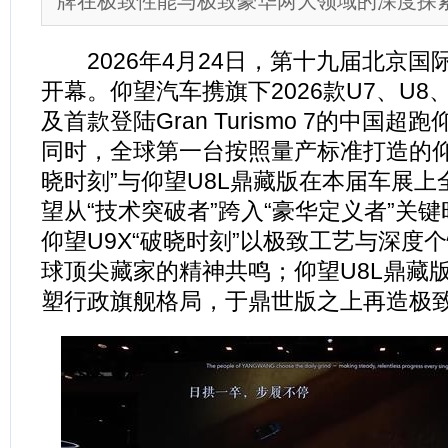
牌在极致性能与极致豪华两大领域的深度探
2026年4月24日，第十九届北京国
开幕。仰望汽车携旗下2026款U7、U8
及首款登陆Gran Turismo 7的中国超
同时，全球第一台按照量产标准打造的仰望U9
晓时刻”与仰望U8L鼎藏版在本届车展
望从“技术突破者”跨入“豪华定义者”关
仰望U9X“破晓时刻”以极致工艺与深度
球顶尖藏家的精神共鸣；仰望U8L鼎藏
塑行政旗舰格局，于鼎世版之上再造极