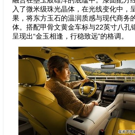
融合在墨玉般雄浑的底蕴中。漆面配方
入了微米级珠光晶体，在光线变化中，
果，将东方玉石的温润质感与现代商务
体。搭配甲骨文黄金车标与22英寸八孔
呈现出“金玉相逢，行稳致远”的格调。