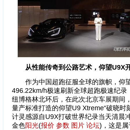
从性能传奇到公路艺术，仰望U9X
作为中国超跑征服全球的旗帜，仰望
496.22km/h极速刷新全球超跑极速纪
纽博格林北环后，在此次北京车展期间
量产标准打造的仰望U9 Xtreme“破晓
计灵感源自U9X打破世界纪录当天清晨
金色
阳光
(
报价
参数
图片
论坛
)，这是属