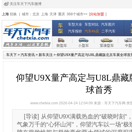
关注车天下汽车微博
经销商登录
|
注册
|
全国4s店
上海
切换
|
城市：
北京
上海
天津
重庆
368个城市>>
[
分站加盟
]
车型大全
车型对比
汽车图片
汽车报价
汽车4s店
二手汽车
车天下
>
汽车资讯
>
新车关注
>
仰望U9X量产高定与U8L鼎藏版北京车展全球首
仰望U9X量产高定与U8L鼎
球首秀
www.chetxia.com
2026-04-24 12:04:09 来源：
车天下汽车网
类
[导读] 从仰望U9X满载热血的“破晓时刻”
气象万千的“心怀山河”，仰望汽车以一场“极