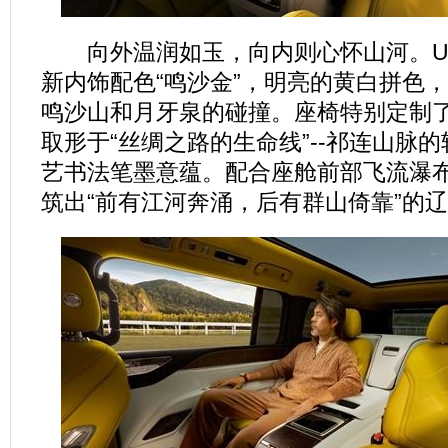
向外温润如玉，向内则心怀山河。U8
新内饰配色“鸣沙金”，明亮的黄白拼色
鸣沙山和月牙泉的碰撞。座椅特别定制
取形于“丝绸之路的生命线”--祁连山脉
艺书法笔墨意蕴。配合座舱前部飞流瀑
筑出“前有江河奔涌，后有群山倚靠”的