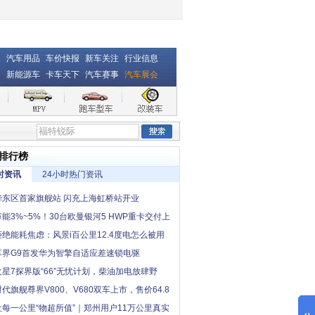
汽车用品
车价快报
新车关注
行业信息
新能源车
卡车天下
汽车赛事
汽车展会
排行榜
时资讯
24小时热门资讯
华东区首家旗舰站 闪充上海虹桥站开业
节能3%~5%！30台欧曼银河5 HWP重卡交付上
户 促进物流运输升级
拒绝能耗焦虑：风景i百公里12.4度电怎么被用
出来的？
享界G9首发华为智擎自适应差速锁电驱
火星7探界版“66”无忧计划，柴油加电放肆野
时代旗舰尊界V800、V680双车上市，售价64.8
起，全国展车现已到店
让每一公里“物超所值”｜郑州用户11万公里真实