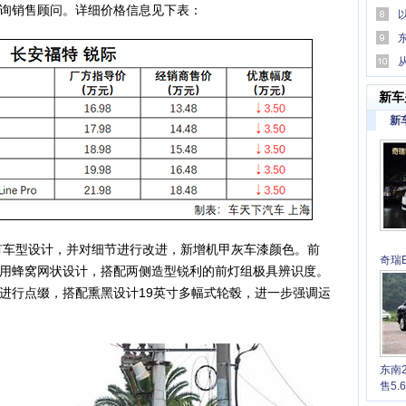
询销售顾问。详细价格信息见下表：
口碑
何为“
助驾驶
新车
新
有车型设计，并对细节进行改进，新增机甲灰车漆颜色。前
奇瑞E
用蜂窝网状设计，搭配两侧造型锐利的前灯组极具辨识度。
6.7
进行点缀，搭配熏黑设计19英寸多幅式轮毂，进一步强调运
东南
售5.