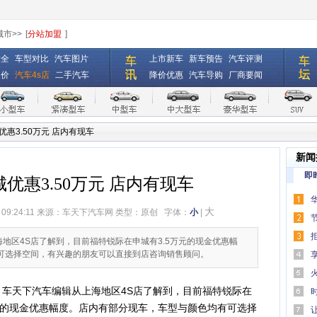
城市>>
[
分站加盟
]
大全
车型对比
汽车图片
上市新车
新车预告
汽车评测
报价
汽车4s店
二手汽车
降价优惠
汽车导购
厂商要闻
惠3.50万元 店内有现车
新闻
即
优惠3.50万元 店内有现车
大
 09:24:11 来源：
车天下汽车网
类型：原创
字体：
小
|
海客
海地区4S店了解到，目前福特锐际在申城有3.5万元的现金优惠幅
可选择空间，有兴趣的朋友可以直接到店咨询销售顾问。
户踩
，车天下汽车编辑从上海地区4S店了解到，目前福特锐际在
)的现金优惠幅度。店内有部分现车，车型与颜色均有可选择
万元