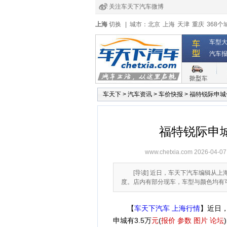
关注车天下汽车微博
经销商登录
|
注册
|
全国4s店
上海
切换
|
城市：
北京
上海
天津
重庆
368个
车型
汽车
车天下
>
汽车资讯
>
车价快报
>
福特锐际申城优
福特锐际申城
www.chetxia.com
2026-04-07
[导读] 近日，车天下汽车编辑从上
度。店内有部分现车，车型与颜色均有
【
车天下汽车 上海行情
】近日
申城有3.5万
元
(
报价
参数
图片
论坛