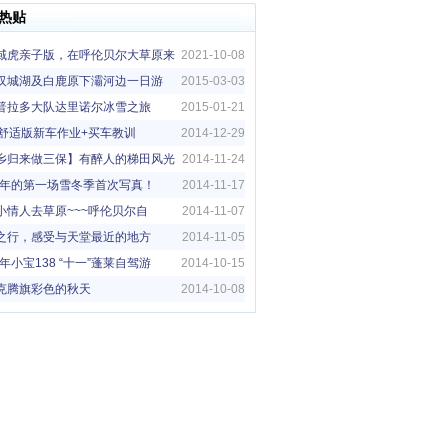
热贴
域虎亲子版，在呼伦贝尔大草原来
2021-10-08
亲子旅行
汉城湖及白鹿原下灞河边一日游
2015-03-03
普拉多大队达里诺尔冰雪之旅
2015-01-21
5G舒适版新车作业+买车教训
2014-12-29
乡归来做三保】有醉人的梯田风光
2014-11-24
14年的第一场雪冬季首次写真！
2014-11-17
小情人去草原~~~呼伦贝尔自
2014-11-07
！！
之行，感受与天堂最近的地方
2014-11-05
4年小宝138 “十一”蓬莱自驾游
2014-10-15
克腾旗彩色的秋天
2014-10-08