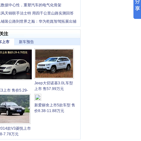
，卡文小卡撑起一个家
以数据中心性，重塑汽车的电气化骨架
东风天锦联手法士特 用四千公里山路实测回答
中卡创富优解”
从铺装公路到世界之巅：华为乾崑智驾拓展出辅
“最后一公里”
关注
车上市
新车预告
Jeep大切诺基3.0L车型
上市 售57.99万元
3上市 售价5.29-
9万元
新爱丽舍上市5款车型 售
价8.38-11.88万元
2014款V3菱悦上市
68-7.78万元