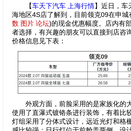
【
车天下汽车 上海行情
】近日，车
海地区4S店了解到，目前领克09在申城有
数
图片
论坛
)的现金优惠幅度。店内有
者选择，有兴趣的朋友可以直接到店咨
价格信息见下表：
外观方面，前脸采用的是家族化的大
使用了直瀑式镀铬条进行装饰，有着比
灯组采用了分体式设计，远近光灯和格
感比较强；日行灯位于前舱盖两侧，设