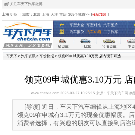
关注车天下汽车微博
经销商登录
|
注册
|
全国4s店
上海
切换
|
城市：
北京
上海
天津
重庆
368个城市>>
[
分站加盟
]
车型大全
车型对比
汽车图片
汽车报价
汽车4s店
二手汽车
车天下
>
汽车资讯
>
车价快报
>
领克09申城优惠3.10万元 店内现车可选
领克09申城优惠3.10万元 
www.chetxia.com
2026-03-27 10:25:15 来源：
车天下汽车网
类
[导读] 近日，车天下汽车编辑从上海地区
领克09在申城有3.1万元的现金优惠幅度。
消费者选择，有兴趣的朋友可以直接到店咨