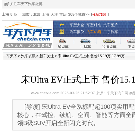
关注车天下汽车微博
经销商登录
|
注册
|
全国4s店
上海
切换
|
城市：
北京
上海
天津
重庆
368个城市>>
[
分站加盟
]
车型大全
车型对比
汽车图片
汽车报价
汽车4s店
二手汽车
车天下
>
汽车资讯
>
新车关注
>
宋Ultra EV正式上市 售价15.19万-17.99万
宋Ultra EV正式上市 售价15.1
www.chetxia.com
2026-03-26 21:52:07 来源：
车天下汽车网
类
[导读] 宋Ultra EV全系标配超100项
核心，在驾控、续航、空间、智能等方面全
领B级SUV开启全新闪充时代。