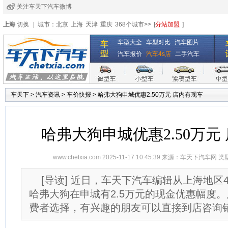
关注车天下汽车微博
经销商登录
|
注册
|
全国4s店
上海
切换
|
城市：
北京
上海
天津
重庆
368个城市>>
[
分站加盟
]
车型大全
车型对比
汽车图片
汽车报价
汽车4s店
二手汽车
车天下
>
汽车资讯
>
车价快报
>
哈弗大狗申城优惠2.50万元 店内有现车
哈弗大狗申城优惠2.50万元
www.chetxia.com
2025-11-17 10:45:39 来源：
车天下汽车网
类
[导读] 近日，车天下汽车编辑从上海地区
哈弗大狗在申城有2.5万元的现金优惠幅度
费者选择，有兴趣的朋友可以直接到店咨询