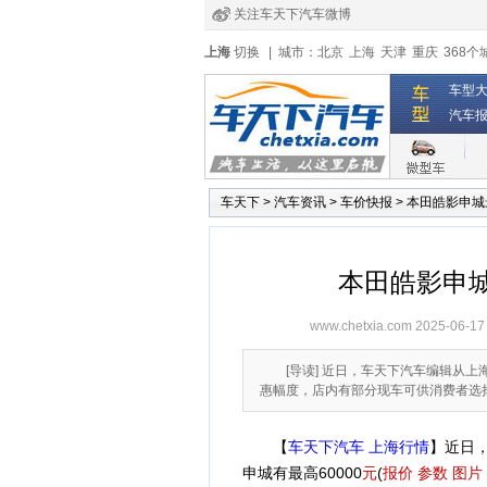
关注车天下汽车微博
经销商登录
|
注册
|
全国4s店
上海
切换
|
城市：
北京
上海
天津
重庆
368个
车型
汽车
车天下
>
汽车资讯
>
车价快报
>
本田皓影申城
本田皓影申
www.chetxia.com
2025-06-17
[导读] 近日，车天下汽车编辑从上
惠幅度，店内有部分现车可供消费者选
【
车天下汽车 上海行情
】近日
申城有最高60000
元
(
报价
参数
图片