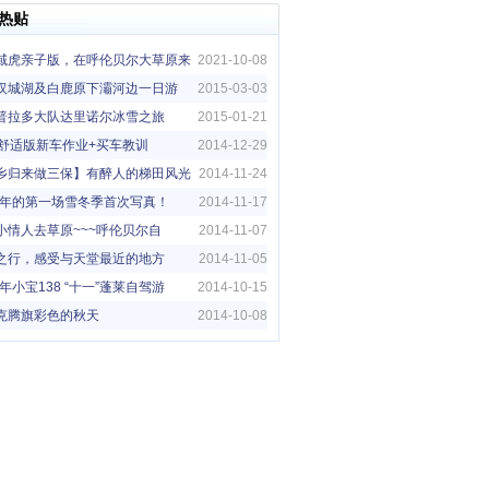
热贴
域虎亲子版，在呼伦贝尔大草原来
2021-10-08
亲子旅行
汉城湖及白鹿原下灞河边一日游
2015-03-03
普拉多大队达里诺尔冰雪之旅
2015-01-21
5G舒适版新车作业+买车教训
2014-12-29
乡归来做三保】有醉人的梯田风光
2014-11-24
14年的第一场雪冬季首次写真！
2014-11-17
小情人去草原~~~呼伦贝尔自
2014-11-07
！！
之行，感受与天堂最近的地方
2014-11-05
4年小宝138 “十一”蓬莱自驾游
2014-10-15
克腾旗彩色的秋天
2014-10-08