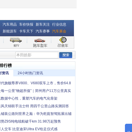
汽车用品
车价快报
新车关注
行业信息
新能源车
卡车天下
汽车赛事
汽车展会
排行榜
时资讯
24小时热门资讯
时代旗舰尊界V800、V680双车上市，售价64.8
起，全国展车现已到店
让每一公里“物超所值”｜郑州用户11万公里真实
，卡文小卡撑起一个家
以数据中心性，重塑汽车的电气化骨架
东风天锦联手法士特 用四千公里山路实测回答
中卡创富优解”
从铺装公路到世界之巅：华为乾崑智驾拓展出辅
“最后一公里”
腾势Z9S纯电续航破千km 31.98万起预售
万人交车 比亚迪宋Ultra EV给足仪式感