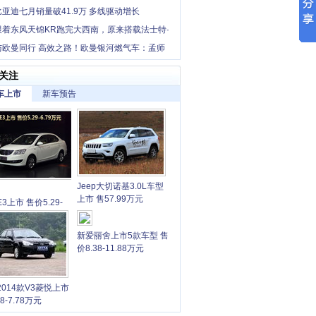
比亚迪七月销量破41.9万 多线驱动增长
跟着东风天锦KR跑完大西南，原来搭载法士特·
这么香！
与欧曼同行 高效之路！欧曼银河燃气车：孟师
省长途干线增收利器
关注
车上市
新车预告
Jeep大切诺基3.0L车型
上市 售57.99万元
3上市 售价5.29-
9万元
新爱丽舍上市5款车型 售
价8.38-11.88万元
2014款V3菱悦上市
68-7.78万元