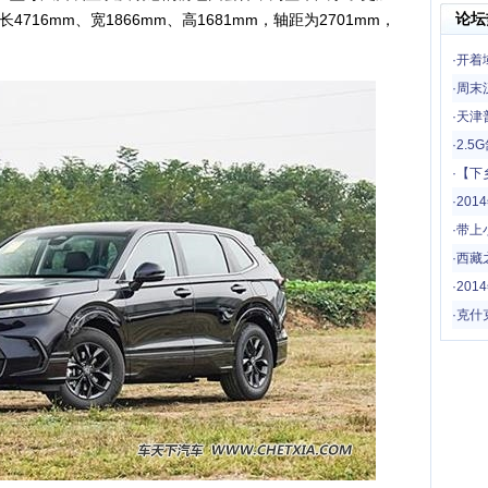
论坛
16mm、宽1866mm、高1681mm，轴距为2701mm，
·
开着
一场
·
周末
·
天津
·
2.
·
【下
哦
·
20
·
带上
驾！
·
西藏
·
201
·
克什