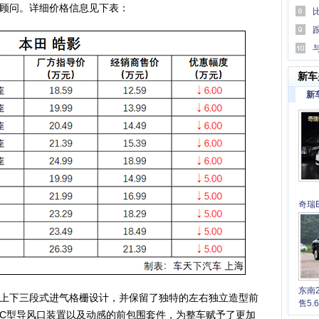
顾问。详细价格信息见下表：
易行
傅跨
新车
新
奇瑞E
6.7
东南
下三段式进气格栅设计，并保留了独特的左右独立造型前
售5.
C型导风口装置以及动感的前包围套件，为整车赋予了更加