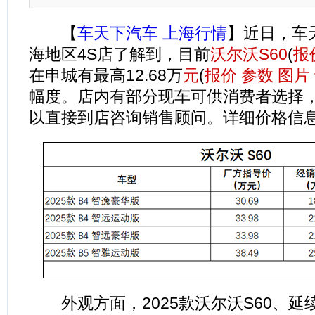
【
车天下汽车 上海行情
】近日，车
海地区4S店了解到，目前
沃尔沃S60
(
报
在申城有最高12.68万
元
(
报价
参数
图片
幅度。店内有部分现车可供消费者选择
以直接到店咨询销售顾问。详细价格信
外观方面，2025款沃尔沃S60、延