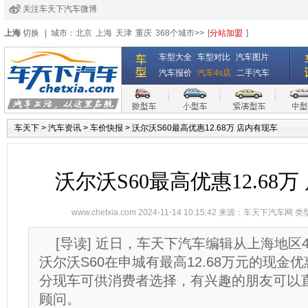
关注车天下汽车微博
经销商登录
|
注册
|
全国4s店
上海
切换
|
城市：
北京
上海
天津
重庆
368个城市>>
[
分站加盟
]
车型大全
车型对比
汽车图片
汽车报价
汽车4s店
二手汽车
车天下
>
汽车资讯
>
车价快报
>
沃尔沃S60最高优惠12.68万 店内有现车
沃尔沃S60最高优惠12.68
www.chetxia.com
2024-11-14 10:15:42 来源：
车天下汽车网
类
[导读] 近日，车天下汽车编辑从上海地区
沃尔沃S60在申城有最高12.68万元的现金
分现车可供消费者选择，有兴趣的朋友可以
顾问。