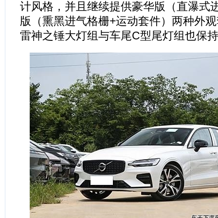
计风格，并且继续提供豪华版（直瀑式
版（熏黑进气格栅+运动套件）两种外
雷神之锤大灯组与车尾C型尾灯组也保