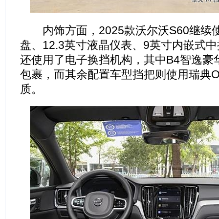
内饰方面，2025款沃尔沃S60继续
盘、12.3英寸液晶仪表、9英寸内嵌式
还使用了电子换挡机构，其中B4智逸豪
包裹，而其余配置车型挡把则使用瑞典Orr
质。