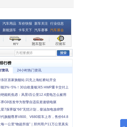
汽车用品
车价快报
新车关注
行业信息
新能源车
卡车天下
汽车赛事
汽车展会
排行榜
时资讯
24小时热门资讯
华东区首家旗舰站 闪充上海虹桥站开业
节能3%~5%！30台欧曼银河5 HWP重卡交付上
户 促进物流运输升级
拒绝能耗焦虑：风景i百公里12.4度电怎么被用
出来的？
享界G9首发华为智擎自适应差速锁电驱
火星7探界版“66”无忧计划，柴油加电放肆野
时代旗舰尊界V800、V680双车上市，售价64.8
起，全国展车现已到店
让每一公里“物超所值”｜郑州用户11万公里真实