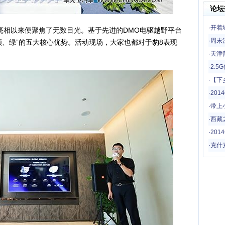
论坛
·
开着
相以来便聚焦了无数目光。基于先进的DMO电驱越野平台
一场
·
周末
顺、绿”的五大核心优势。活动现场，大家也都对于豹8表现
·
天津
·
2.
·
【下
哦
·
20
·
带上
驾！
·
西藏
·
201
·
克什