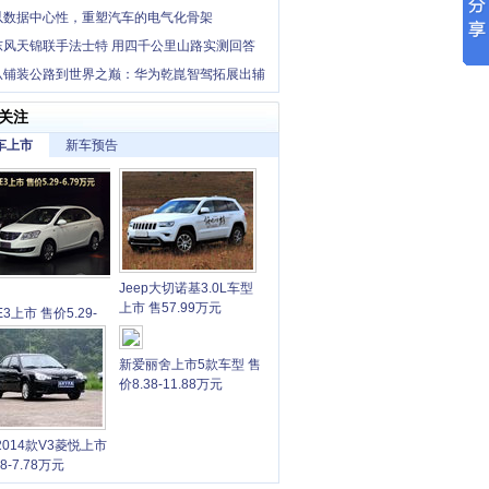
，卡文小卡撑起一个家
以数据中心性，重塑汽车的电气化骨架
东风天锦联手法士特 用四千公里山路实测回答
中卡创富优解”
从铺装公路到世界之巅：华为乾崑智驾拓展出辅
“最后一公里”
关注
车上市
新车预告
Jeep大切诺基3.0L车型
上市 售57.99万元
3上市 售价5.29-
9万元
新爱丽舍上市5款车型 售
价8.38-11.88万元
2014款V3菱悦上市
68-7.78万元