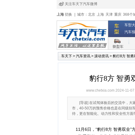
关注车天下汽车微博
经销商登录
|
注册
|
全国4s店
上海
切换
|
城市：
北京
上海
天津
重庆
368个
车型
汽车
车天下
>
汽车资讯
>
滚动资讯
>
豹行8方 智
豹行8方 智勇
www.chetxia.com
2024-11-07
[导读] 在试驾体验后的交流中，大
市，40-50万的预售价格也是在同级
待，更在智能化、动力性和安全性方面
11月6日，“豹行8方 智勇双全”