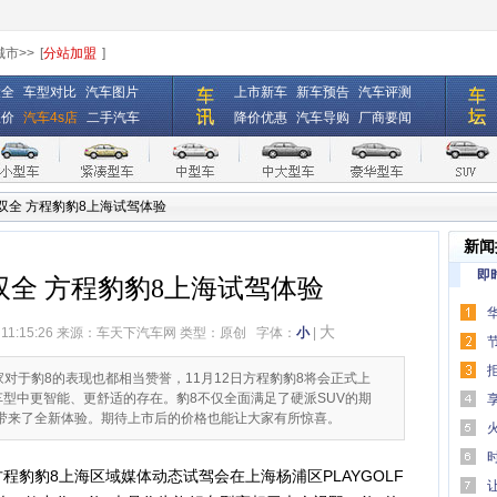
城市>>
[
分站加盟
]
大全
车型对比
汽车图片
上市新车
新车预告
汽车评测
报价
汽车4s店
二手汽车
降价优惠
汽车导购
厂商要闻
勇双全 方程豹豹8上海试驾体验
新闻
即
双全 方程豹豹8上海试驾体验
大
 11:15:26 来源：
车天下汽车网
类型：原创
字体：
小
|
海客
家对于豹8的表现也都相当赞誉，11月12日方程豹豹8将会正式上
别车型中更智能、更舒适的存在。豹8不仅全面满足了硬派SUV的期
户踩
带来了全新体验。期待上市后的价格也能让大家有所惊喜。
方程豹豹8上海区域媒体动态试驾会在上海杨浦区PLAYGOLF
万元