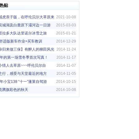
热贴
域虎亲子版，在呼伦贝尔大草原来
2021-10-08
亲子旅行
汉城湖及白鹿原下灞河边一日游
2015-03-03
普拉多大队达里诺尔冰雪之旅
2015-01-21
5G舒适版新车作业+买车教训
2014-12-29
乡归来做三保】有醉人的梯田风光
2014-11-24
14年的第一场雪冬季首次写真！
2014-11-17
小情人去草原~~~呼伦贝尔自
2014-11-07
！！
之行，感受与天堂最近的地方
2014-11-05
4年小宝138 “十一”蓬莱自驾游
2014-10-15
克腾旗彩色的秋天
2014-10-08