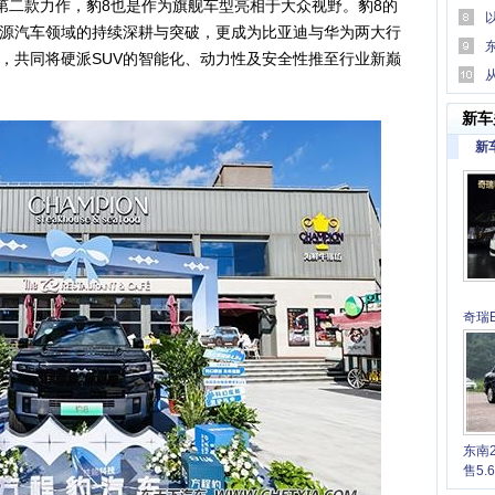
的第二款力作，豹8也是作为旗舰车型亮相于大众视野。豹8的
口碑
源汽车领域的持续深耕与突破，更成为比亚迪与华为两大行
，共同将硬派SUV的智能化、动力性及安全性推至行业新巅
何为“
助驾驶
新车
新
奇瑞E
6.7
东南
售5.