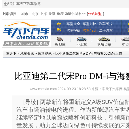
关注车天下汽车微博
经销商登录
|
注册
|
全国4s店
上海
切换
|
城市：
北京
上海
天津
重庆
368个城市>>
[
分站加盟
]
车型大全
车型对比
汽车图片
汽车报价
汽车4s店
二手汽车
车天下
>
汽车资讯
>
滚动资讯
>
比亚迪第二代宋Pro DM-i与海狮05DM-i上市
比亚迪第二代宋Pro DM-i与海狮
www.chetxia.com
2024-09-23 18:28:58 来源：
车天下汽车网
类
[导读] 两款新车将重新定义A级SUV价
汽车市场油转电的进程。作为新能源汽车世
继续坚定地以前瞻战略和创新科技，引领新
量发展，助力全球迈向绿色可持续发展的未