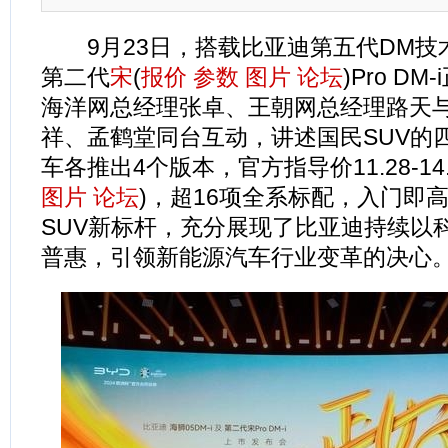
9月23日，搭载比亚迪第五代DM技术的
第二代
宋
(
报价
参数
图片
论坛
)Pro D
海洋网总经理张卓、王朝网总经理路天
祥、孟鹤堂同台互动，讲述国民SUV的
车各推出4个版本，官方指导价11.28-14.
图片
论坛
)，超16项全系标配，入门即
SUV新标杆，充分展现了比亚迪持续以
普惠，引领新能源汽车行业变革的决心