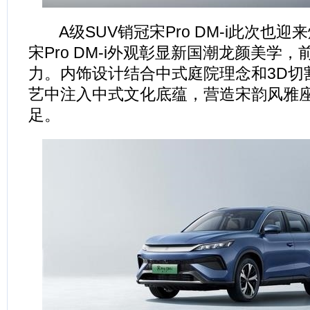
A级SUV销冠宋Pro DM-i此次也迎
宋Pro DM-i外观彰显新国潮龙颜美学
力。内饰设计结合中式庭院理念和3D切
艺中注入中式文化底蕴，营造宋韵风雅
足。