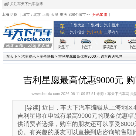
关注车天下汽车微博
经销商登录
|
注册
|
全国4s店
上海
切换
|
城市：
北京
上海
天津
重庆
368个城市>>
[
分站加盟
]
车型大全
车型对比
汽车图片
汽车报价
汽车4s店
二手汽车
车天下
>
汽车资讯
>
车价快报
>
吉利星愿最高优惠9000元 购车再送礼包
吉利星愿最高优惠9000元 
www.chetxia.com
2026-06-11 09:57:51 来源：
车天下汽车网
类
[导读] 近日，车天下汽车编辑从上海地区
吉利星愿在申城有最高9000元的现金优惠
供消费者选择，购车的朋友还可以享受600
份。有兴趣的朋友可以直接到店咨询销售顾