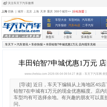
关注车天下汽车微博
经销商登录
|
注册
|
全国4s店
上海
切换
|
城市：
北京
上海
天津
重庆
368个城市>>
[
分站加盟
]
车型大全
车型对比
汽车图片
汽车报价
汽车4s店
二手汽车
车天下
>
汽车资讯
>
车价快报
>
丰田铂智7申城优惠1万元 店内现车充裕
丰田铂智7申城优惠1万元 
www.chetxia.com
2026-06-04 09:54:27 来源：
车天下汽车网
类
[导读] 近日，车天下编辑从上海地区4S
铂智7在申城有1万元的现金优惠幅度。店内
车型均有可选择余地。有兴趣的朋友可以直
问。