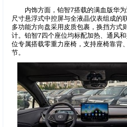
内饰方面，铂智7搭载的满血版华为
尺寸悬浮式中控屏与全液晶仪表组成的
多功能方向盘采用皮质包裹，换挡方式
计。铂智7四个座位均标配加热、通风
位专属搭载零重力座椅，支持座椅靠背
节。