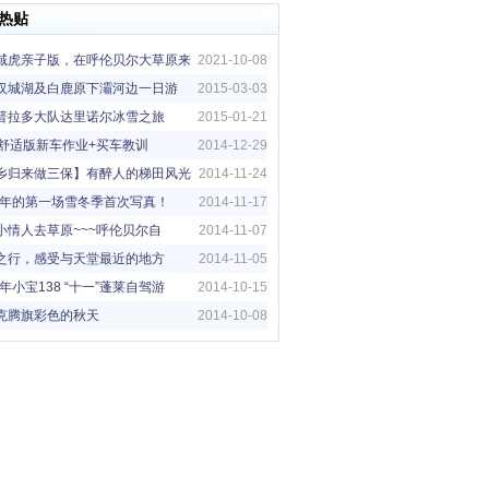
热贴
域虎亲子版，在呼伦贝尔大草原来
2021-10-08
亲子旅行
汉城湖及白鹿原下灞河边一日游
2015-03-03
普拉多大队达里诺尔冰雪之旅
2015-01-21
5G舒适版新车作业+买车教训
2014-12-29
乡归来做三保】有醉人的梯田风光
2014-11-24
14年的第一场雪冬季首次写真！
2014-11-17
小情人去草原~~~呼伦贝尔自
2014-11-07
！！
之行，感受与天堂最近的地方
2014-11-05
4年小宝138 “十一”蓬莱自驾游
2014-10-15
克腾旗彩色的秋天
2014-10-08