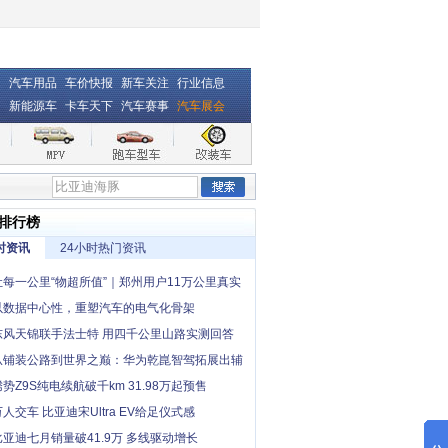
汽车用品
车价快报
新车关注
行业信息
新能源车
卡车天下
汽车赛事
汽车展会
排行榜
时资讯
24小时热门资讯
让每一公里“物超所值”｜郑州用户11万公里真实
，卡文小卡撑起一个家
以数据中心性，重塑汽车的电气化骨架
东风天锦联手法士特 用四千公里山路实测回答
中卡创富优解”
从铺装公路到世界之巅：华为乾崑智驾拓展出辅
“最后一公里”
腾势Z9S纯电续航破千km 31.98万起预售
万人交车 比亚迪宋Ultra EV给足仪式感
比亚迪七月销量破41.9万 多线驱动增长