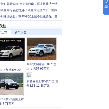
跟着东风天锦KR跑完大西南，原来搭载法士特·
这么香！
与欧曼同行 高效之路！欧曼银河燃气车：孟师
省长途干线增收利器
告别捆绑选装！尊界V800上线个性化选配，三
本覆盖多元需求
关注
车上市
新车预告
Jeep大切诺基3.0L车型
上市 售57.99万元
3上市 售价5.29-
9万元
新爱丽舍上市5款车型 售
价8.38-11.88万元
2014款V3菱悦上市
68-7.78万元