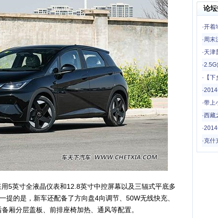
论坛
·
开着
一场
·
周末
·
天津
·
2.
·
【下
哦
·
20
·
带上
驾！
·
西藏
·
201
·
克什
用5英寸全液晶仪表和12.8英寸中控屏幕以及三辐式平底多
一提的是，新车还配备了方向盘4向调节、50W无线快充、
璃、后备厢分层盖板、前排座椅加热、通风等配置。