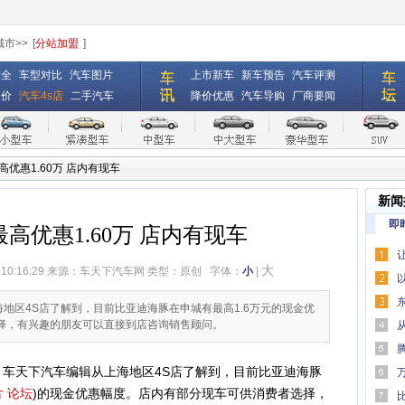
城市>>
[
分站加盟
]
大全
车型对比
汽车图片
上市新车
新车预告
汽车评测
报价
汽车4s店
二手汽车
降价优惠
汽车导购
厂商要闻
优惠1.60万 店内有现车
新闻
即
高优惠1.60万 店内有现车
大
 10:16:29 来源：
车天下汽车网
类型：原创
字体：
小
|
口碑
海地区4S店了解到，目前比亚迪海豚在申城有最高1.6万元的现金优
择，有兴趣的朋友可以直接到店咨询销售顾问。
何为“
助驾驶
，车天下汽车编辑从上海地区4S店了解到，目前比亚迪海豚
片
论坛
)的现金优惠幅度。店内有部分现车可供消费者选择，