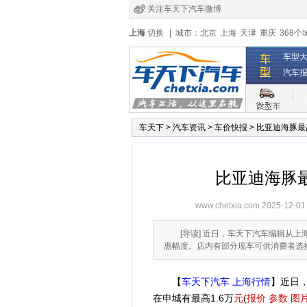
关注车天下汽车微博
经销商登录
|
注册
|
全国4s店
上海
切换
|
城市：
北京
上海
天津
重庆
368个
车型
汽车
车天下
>
汽车资讯
>
车价快报
>
比亚迪海豚最高
比亚迪海豚最
www.chetxia.com
2025-12-01
[导读] 近日，车天下汽车编辑从上
惠幅度。店内有部分现车可供消费者选
【
车天下汽车 上海行情
】近日
在申城有最高1.6万
元
(
报价
参数
图