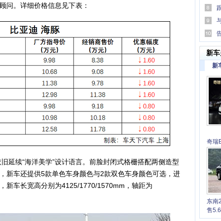
顾问。详细价格信息见下表：
易行
傅跨
大版
新车
新
奇瑞E
6.7
旧延续“海洋美学”设计语言。前脸封闭式格栅搭配两侧造型
，新车还提供5款单色车身颜色与2款双色车身颜色可选，进
车长宽高分别为4125/1770/1570mm，轴距为
东南
售5.