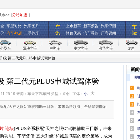
城市>>
[
分站加盟
]
大全
车型对比
汽车图片
上市新车
新车预告
汽车评测
报价
汽车4s店
二手汽车
降价优惠
汽车导购
厂商要闻
升级 第二代元PLUS申城试驾体验
新闻
即
 第二代元PLUS申城试驾体验
大
 11:25:19 来源：
车天下汽车网
类型：原创
字体：
小
|
万元
口碑
全系标配”天神之眼C”驾驶辅助三目版，带来高快领航、全场景智能泊
何为“
片
论坛
)PLUS全系标配”天神之眼C”驾驶辅助三目版，带来
助驾驶
助功能。车型凭借“五大升级”和诚意满满的定价策略，成为