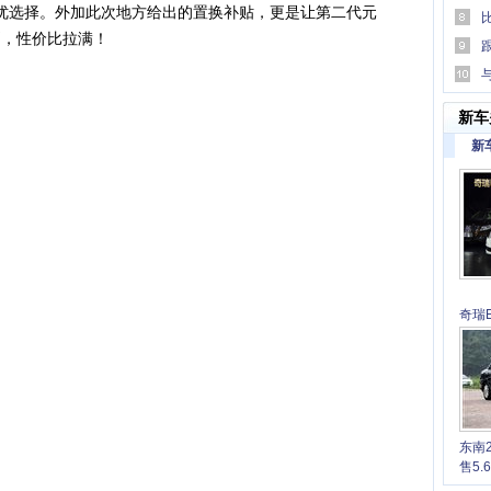
最优选择。外加此次地方给出的置换补贴，更是让第二代元
级别，性价比拉满！
易行
傅跨
新车
新
奇瑞E
6.7
东南
售5.