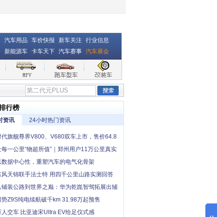
汽车用品
车价快报
新车关注
行业信息
新能源车
卡车天下
汽车赛事
汽车展会
排行榜
时资讯
24小时热门资讯
时代旗舰尊界V800、V680双车上市，售价64.8
起，全国展车现已到店
让每一公里“物超所值”｜郑州用户11万公里真实
，卡文小卡撑起一个家
以数据中心性，重塑汽车的电气化骨架
东风天锦联手法士特 用四千公里山路实测回答
中卡创富优解”
从铺装公路到世界之巅：华为乾崑智驾拓展出辅
“最后一公里”
腾势Z9S纯电续航破千km 31.98万起预售
万人交车 比亚迪宋Ultra EV给足仪式感