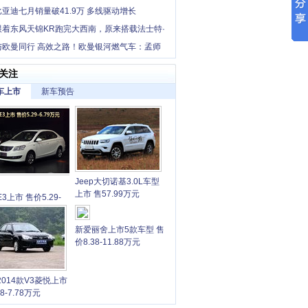
比亚迪七月销量破41.9万 多线驱动增长
跟着东风天锦KR跑完大西南，原来搭载法士特·
这么香！
与欧曼同行 高效之路！欧曼银河燃气车：孟师
省长途干线增收利器
关注
车上市
新车预告
Jeep大切诺基3.0L车型
上市 售57.99万元
3上市 售价5.29-
9万元
新爱丽舍上市5款车型 售
价8.38-11.88万元
2014款V3菱悦上市
68-7.78万元